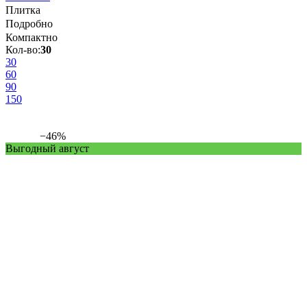
Плитка
Подробно
Компактно
Кол-во:
30
30
60
90
150
−46%
Выгодный август