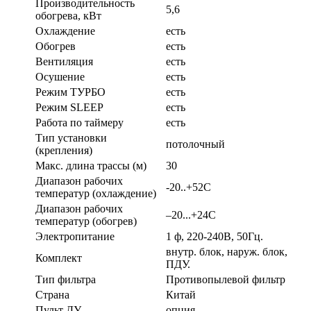
Производительность
5,6
обогрева, кВт
Охлаждение
есть
Обогрев
есть
Вентиляция
есть
Осушение
есть
Режим ТУРБО
есть
Режим SLEEP
есть
Работа по таймеру
есть
Тип установки
потолочный
(крепления)
Макс. длина трассы (м)
30
Диапазон рабочих
-20..+52С
температур (охлаждение)
Диапазон рабочих
–20...+24С
температур (обогрев)
Электропитание
1 ф, 220-240В, 50Гц.
внутр. блок, наруж. блок,
Комплект
ПДУ.
Тип фильтра
Противопылевой фильтр
Страна
Китай
Пульт ДУ
опция