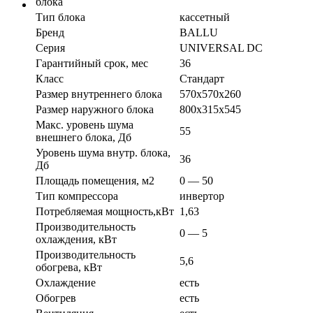
блока
Тип блока
кассетный
Бренд
BALLU
Серия
UNIVERSAL DC
Гарантийный срок, мес
36
Класс
Стандарт
Размер внутреннего блока
570х570х260
Размер наружного блока
800х315х545
Макс. уровень шума
55
внешнего блока, Дб
Уровень шума внутр. блока,
36
Дб
Площадь помещения, м2
0 — 50
Тип компрессора
инвертор
Потребляемая мощность,кВт
1,63
Производительность
0 — 5
охлаждения, кВт
Производительность
5,6
обогрева, кВт
Охлаждение
есть
Обогрев
есть