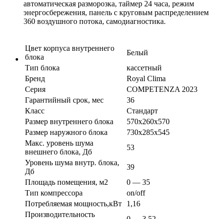
автоматическая разморозка, таймер 24 часа, режим
энергосбережения, панель с круговым распределением
360 воздушного потока, самодиагностика.
Цвет корпуса внутреннего
Белый
блока
Тип блока
кассетный
Бренд
Royal Clima
Серия
COMPETENZA 2023
Гарантийный срок, мес
36
Класс
Стандарт
Размер внутреннего блока
570х260х570
Размер наружного блока
730x285х545
Макс. уровень шума
53
внешнего блока, Дб
Уровень шума внутр. блока,
39
Дб
Площадь помещения, м2
0 — 35
Тип компрессора
on/off
Потребляемая мощность,кВт
1,16
Производительность
0 — 3.52