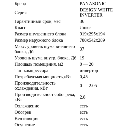
Бренд
PANASONIC
DESIGN WHITE
Серия
INVERTER
Гарантийный срок, мес
36
Класс
Люкс
Размер внутреннего блока
919x295x194
Размер наружного блока
780x542x289
Макс. уровень шума внешнего
37
блока, Дб
Уровень шума внутр. блока, Дб
19
Площадь помещения, м2
0 — 20
Тип компрессора
инвертор
Потребляемая мощность,кВт
0,45
Производительность
0 — 2.05
охлаждения, кВт
Производительность обогрева,
2,8
кВт
Охлаждение
есть
Обогрев
есть
Вентиляция
есть
Осушение
есть