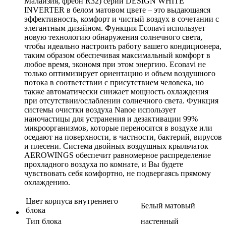
Малайзия, фреон R32) серии DESIGN WHITE
INVERTER в белом матовом цвете – это выдающаяся
эффективность, комфорт и чистый воздух в сочетании с
элегантным дизайном. Функция Econavi использует
новую технологию обнаружения солнечного света,
чтобы идеально настроить работу вашего кондиционера,
таким образом обеспечивая максимальный комфорт в
любое время, экономя при этом энергию. Econavi не
только оптимизирует ориентацию и объем воздушного
потока в соответствии с присутствием человека, но
также автоматически снижает мощность охлаждения
при отсутствии/ослаблении солнечного света. Функция
системы очистки воздуха Nanoe использует
наночастицы для устранения и дезактивации 99%
микроорганизмов, которые переносятся в воздухе или
оседают на поверхности, в частности, бактерий, вирусов
и плесени. Система двойных воздушных крыльчаток
AEROWINGS обеспечит равномерное распределение
прохладного воздуха по комнате, и Вы будете
чувствовать себя комфортно, не подвергаясь прямому
охлаждению.
Цвет корпуса внутреннего
Белый матовый
блока
Тип блока
настенный