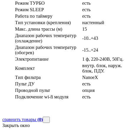
Режим ТУРБО
есть
Режим SLEEP
есть
Работа по таймеру
есть
Тип установки (крепления)
настенный
Макс. длина трассы (м)
15
Диапазон рабочих температур
-10..+43
(охлаждение)
Диапазон рабочих температур
-15..+24
(обогрев)
Электропитание
1 ф, 220-240В, 50Гц.
внутр. блок, наруж.
Комплект
блок, ПДУ.
Тип фильтра
NanoeX
Пульт ДУ
есть
Проводной пульт
опция
Подключение wi-fi модуля
есть
сравнить товары
(0)
Закрыть окно