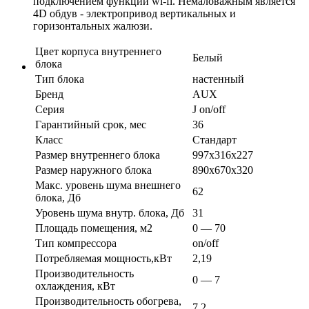
подключением функции wi-fi. Немаловажным является
4D обдув - электропривод вертикальных и
горизонтальных жалюзи.
Цвет корпуса внутреннего
Белый
блока
Тип блока
настенный
Бренд
AUX
Серия
J on/off
Гарантийный срок, мес
36
Класс
Стандарт
Размер внутреннего блока
997х316х227
Размер наружного блока
890х670х320
Макс. уровень шума внешнего
62
блока, Дб
Уровень шума внутр. блока, Дб
31
Площадь помещения, м2
0 — 70
Тип компрессора
on/off
Потребляемая мощность,кВт
2,19
Производительность
0 — 7
охлаждения, кВт
Производительность обогрева,
7,2