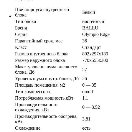
Цвет корпуса внутреннего
Белый
блока
Тип блока
настенный
Бренд
BALLU
Серия
Olympio Edge
Гарантийный срок, мес
36
Класс
Стандарт
Размер внутреннего блока
802х297х189
Размер наружного блока
770х555х300
Макс. уровень шума внешнего
57
блока, Дб
Уровень шума внутр. блока, Дб
26
Площадь помещения, м2
0 — 35
Тип компрессора
on/off
Потребляемая мощность,кВт
1,1
Производительность
0 — 3.52
охлаждения, кВт
Производительность обогрева,
3,81
кВт
Охлаждение
есть