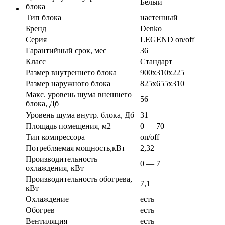
Белый
блока
Тип блока
настенный
Бренд
Denko
Серия
LEGEND on/off
Гарантийный срок, мес
36
Класс
Стандарт
Размер внутреннего блока
900x310x225
Размер наружного блока
825x655x310
Макс. уровень шума внешнего
56
блока, Дб
Уровень шума внутр. блока, Дб
31
Площадь помещения, м2
0 — 70
Тип компрессора
on/off
Потребляемая мощность,кВт
2,32
Производительность
0 — 7
охлаждения, кВт
Производительность обогрева,
7,1
кВт
Охлаждение
есть
Обогрев
есть
Вентиляция
есть