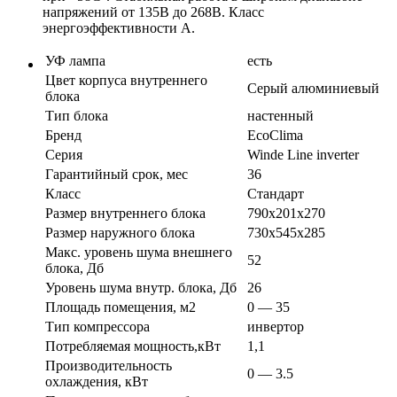
напряжений от 135В до 268В. Класс
энергоэффективности А.
УФ лампа
есть
Цвет корпуса внутреннего
Серый алюминиевый
блока
Тип блока
настенный
Бренд
EcoClima
Серия
Winde Line inverter
Гарантийный срок, мес
36
Класс
Стандарт
Размер внутреннего блока
790х201х270
Размер наружного блока
730х545х285
Макс. уровень шума внешнего
52
блока, Дб
Уровень шума внутр. блока, Дб
26
Площадь помещения, м2
0 — 35
Тип компрессора
инвертор
Потребляемая мощность,кВт
1,1
Производительность
0 — 3.5
охлаждения, кВт