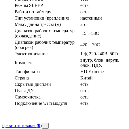
Режим SLEEP
есть
Работа по таймеру
есть
Тип установки (крепления)
настенный
Макс. длина трассы (м)
25
Диапазон рабочих температур
-15..+53С
(охлаждение)
Диапазон рабочих температур
–20..+30С
(обогрев)
Электропитание
1 ф, 220-240В, 50Гц.
внутр. блок, наруж.
Комплект
блок, ПДУ.
Тип фильтра
HD Extreme
Страна
Китай
Скрытый дисплей
есть
Пульт ДУ
есть
Самоочистка
есть
Подключение wi-fi модуля
есть
сравнить товары
(0)