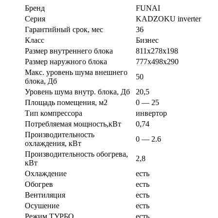
Бренд
FUNAI
Серия
KADZOKU inverter
Гарантийный срок, мес
36
Класс
Бизнес
Размер внутреннего блока
811х278х198
Размер наружного блока
777х498х290
Макс. уровень шума внешнего
50
блока, Дб
Уровень шума внутр. блока, Дб
20,5
Площадь помещения, м2
0 — 25
Тип компрессора
инвертор
Потребляемая мощность,кВт
0,74
Производительность
0 — 2.6
охлаждения, кВт
Производительность обогрева,
2,8
кВт
Охлаждение
есть
Обогрев
есть
Вентиляция
есть
Осушение
есть
Режим ТУРБО
есть