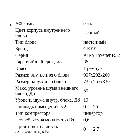
УФ лампа
есть
Цвет корпуса внутреннего
Черный
блока
Тип блока
настенный
Бренд
GREE
Серия
AIRY Inverter R32
Гарантийный срок, мес
36
Класс
Премиум
Размер внутреннего блока
907х292х200
Размер наружного блока
732х555х330
Макс. уровень шума внешнего
50
блока, Дб
Уровень шума внутр. блока, Дб
19
Площадь помещения, м2
0 — 25
Тип компрессора
инвертор
Потребляемая мощность,кВт
0,6
Производительность
0 — 2.7
охлаждения, кВт