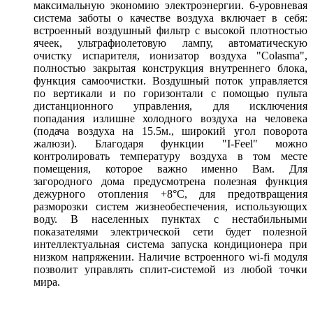
максимальную экономию электроэнергии. 6-уровневая
система заботы о качестве воздуха включает в себя:
встроенный воздушный фильтр с высокой плотностью
ячеек, ультрафиолетовую лампу, автоматическую
очистку испарителя, ионизатор воздуха "Colasma",
полностью закрытая конструкция внутреннего блока,
функция самоочистки. Воздушный поток управляется
по вертикали и по горизонтали с помощью пульта
дистанционного управления, для исключения
попадания излишне холодного воздуха на человека
(подача воздуха на 15.5м., широкий угол поворота
жалюзи). Благодаря функции "I-Feel" можно
контролировать температуру воздуха в том месте
помещения, которое важно именно Вам. Для
загородного дома предусмотрена полезная функция
дежурного отопления +8°С, для предотвращения
разморозки систем жизнеобеспечения, использующих
воду. В населенных пунктах с нестабильными
показателями электрической сети будет полезной
интеллектуальная система запуска кондиционера при
низком напряжении. Наличие встроенного wi-fi модуля
позволит управлять сплит-системой из любой точки
мира.