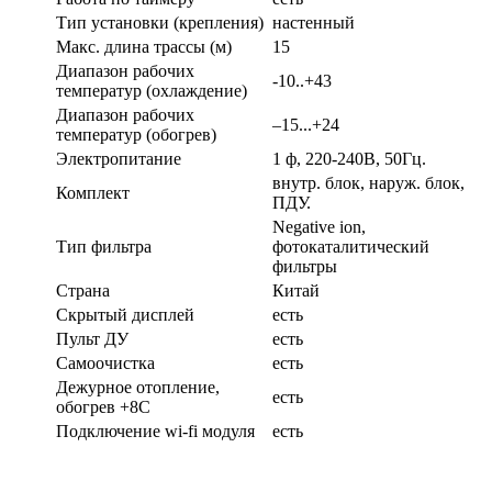
Тип установки (крепления)
настенный
Макс. длина трассы (м)
15
Диапазон рабочих
-10..+43
температур (охлаждение)
Диапазон рабочих
–15...+24
температур (обогрев)
Электропитание
1 ф, 220-240В, 50Гц.
внутр. блок, наруж. блок,
Комплект
ПДУ.
Negative ion,
Тип фильтра
фотокаталитический
фильтры
Страна
Китай
Скрытый дисплей
есть
Пульт ДУ
есть
Самоочистка
есть
Дежурное отопление,
есть
обогрев +8С
Подключение wi-fi модуля
есть