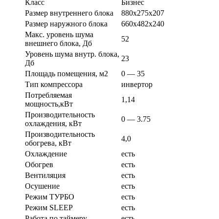
Класс
Бизнес
Размер внутреннего блока
880х275х207
Размер наружного блока
660х482х240
Макс. уровень шума
52
внешнего блока, Дб
Уровень шума внутр. блока,
23
Дб
Площадь помещения, м2
0 — 35
Тип компрессора
инвертор
Потребляемая
1,14
мощность,кВт
Производительность
0 — 3.75
охлаждения, кВт
Производительность
4,0
обогрева, кВт
Охлаждение
есть
Обогрев
есть
Вентиляция
есть
Осушение
есть
Режим ТУРБО
есть
Режим SLEEP
есть
Работа по таймеру
есть