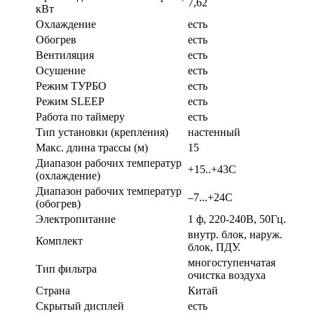
7,62
кВт
Охлаждение
есть
Обогрев
есть
Вентиляция
есть
Осушение
есть
Режим ТУРБО
есть
Режим SLEEP
есть
Работа по таймеру
есть
Тип установки (крепления)
настенный
Макс. длина трассы (м)
15
Диапазон рабочих температур
+15..+43С
(охлаждение)
Диапазон рабочих температур
–7...+24С
(обогрев)
Электропитание
1 ф, 220-240В, 50Гц.
внутр. блок, наруж.
Комплект
блок, ПДУ.
многоступенчатая
Тип фильтра
очистка воздуха
Страна
Китай
Скрытый дисплей
есть