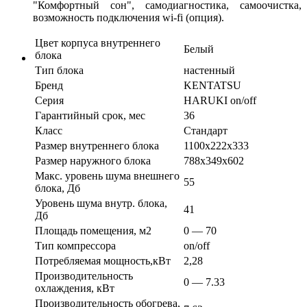
"Комфортный сон", самодиагностика, самоочистка,
возможность подключения wi-fi (опция).
Цвет корпуса внутреннего
Белый
блока
Тип блока
настенный
Бренд
KENTATSU
Серия
HARUKI on/off
Гарантийный срок, мес
36
Класс
Стандарт
Размер внутреннего блока
1100х222х333
Размер наружного блока
788х349х602
Макс. уровень шума внешнего
55
блока, Дб
Уровень шума внутр. блока,
41
Дб
Площадь помещения, м2
0 — 70
Тип компрессора
on/off
Потребляемая мощность,кВт
2,28
Производительность
0 — 7.33
охлаждения, кВт
Производительность обогрева,