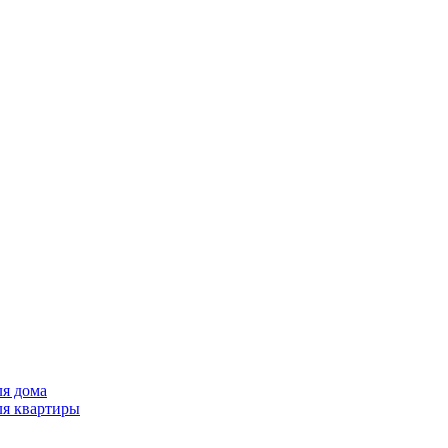
ля дома
ля квартиры