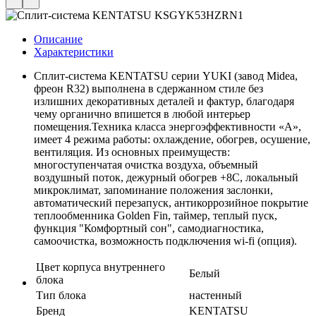
Описание
Характеристики
Сплит-система KENTATSU серии YUKI (завод Midea,
фреон R32) выполнена в сдержанном стиле без
излишних декоративных деталей и фактур, благодаря
чему органично впишется в любой интерьер
помещения.Техника класса энергоэффективности «А»,
имеет 4 режима работы: охлаждение, обогрев, осушение,
вентиляция. Из основных преимуществ:
многоступенчатая очистка воздуха, объемный
воздушный поток, дежурный обогрев +8С, локальный
микроклимат, запоминание положения заслонки,
автоматический перезапуск, антикоррозийное покрытие
теплообменника Golden Fin, таймер, теплый пуск,
функция "Комфортный сон", самодиагностика,
самоочистка, возможность подключения wi-fi (опция).
Цвет корпуса внутреннего
Белый
блока
Тип блока
настенный
Бренд
KENTATSU