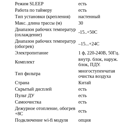
Режим SLEEP
есть
Работа по таймеру
есть
Тип установки (крепления)
настенный
Макс. длина трассы (м)
30
Диапазон рабочих температур
-15..+50С
(охлаждение)
Диапазон рабочих температур
–15...+24С
(обогрев)
Электропитание
1 ф, 220-240В, 50Гц.
внутр. блок, наруж.
Комплект
блок, ПДУ.
многоступенчатая
Тип фильтра
очистка воздуха
Страна
Китай
Скрытый дисплей
есть
Пульт ДУ
есть
Самоочистка
есть
Дежурное отопление, обогрев
есть
+8С
Подключение wi-fi модуля
опция