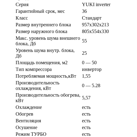
Серия
YUKI inverter
Гарантийный срок, мес
36
Класс
Стандарт
Размер внутреннего блока
957х302х213
Размер наружного блока
805х554х330
Макс. уровень шума внешнего
55
блока, Дб
Уровень шума внутр. блока,
25
Дб
Площадь помещения, м2
0 — 50
Тип компрессора
инвертор
Потребляемая мощность,кВт
1,55
Производительность
0 — 5.28
охлаждения, кВт
Производительность обогрева,
5,57
кВт
Охлаждение
есть
Обогрев
есть
Вентиляция
есть
Осушение
есть
Режим ТУРБО
есть