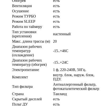
Обогрев
есть
Вентиляция
есть
Осушение
есть
Режим ТУРБО
есть
Режим SLEEP
есть
Работа по таймеру
есть
Тип установки
настенный
(крепления)
Макс. длина трассы (м)
20
Диапазон рабочих
температур
-15..+46С
(охлаждение)
Диапазон рабочих
-15..+24С
температур (обогрев)
Электропитание
1 ф, 220-240В, 50Гц.
внутр. блок, наруж. блок,
Комплект
ПДУ.
Антиаллергенный фильтр,
Тип фильтра
фотокаталитический фильтр
Страна
Таиланд
Скрытый дисплей
есть
Пульт ДУ
есть