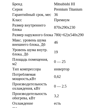
Бренд
Mitsubishi HI
Серия
Premium Titanium
Гарантийный срок, мес
36
Класс
Премиум
Размер внутреннего
870х290х230
блока
Размер наружного блока
780(+62)х540х290
Макс. уровень шума
46
внешнего блока, Дб
Уровень шума внутр.
19
блока, Дб
Площадь помещения,
0 — 25
м2
Тип компрессора
инвертор
Потребляемая
0,62
мощность,кВт
Производительность
0 — 2.5
охлаждения, кВт
Производительность
3,2
обогрева, кВт
Охлаждение
есть