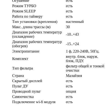
Осушение
есть
Режим ТУРБО
есть
Режим SLEEP
есть
Работа по таймеру
есть
Тип установки (крепления)
настенный
Макс. длина трассы (м)
30
Диапазон рабочих температур
-10..+43
(охлаждение)
Диапазон рабочих температур
-15..+24
(обогрев)
Электропитание
1 ф, 220-240В, 50Гц.
внутр. блок, наруж.
Комплект
блок, ПДУ.
фильтр общей и тонкой
Тип фильтра
очистки
Страна
Малайзия
Скрытый дисплей
есть
Пульт ДУ
есть
Проводной пульт
опция
Самоочистка
есть
Подключение wi-fi модуля
есть