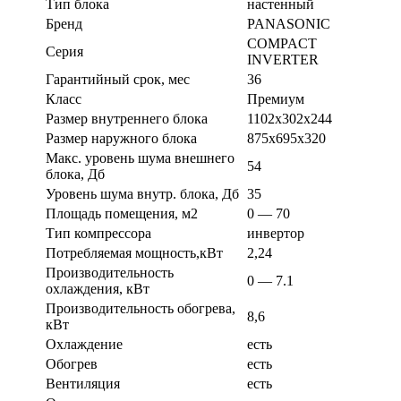
Тип блока
настенный
Бренд
PANASONIC
COMPACT
Серия
INVERTER
Гарантийный срок, мес
36
Класс
Премиум
Размер внутреннего блока
1102х302х244
Размер наружного блока
875х695х320
Макс. уровень шума внешнего
54
блока, Дб
Уровень шума внутр. блока, Дб
35
Площадь помещения, м2
0 — 70
Тип компрессора
инвертор
Потребляемая мощность,кВт
2,24
Производительность
0 — 7.1
охлаждения, кВт
Производительность обогрева,
8,6
кВт
Охлаждение
есть
Обогрев
есть
Вентиляция
есть