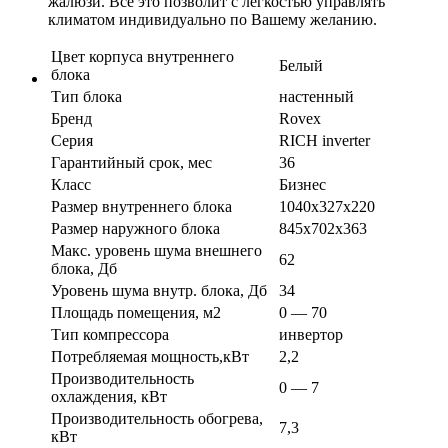
жалюзи. Всё это позволит с легкостью управлять
климатом индивидуально по Вашему желанию.
Цвет корпуса внутреннего
Белый
блока
Тип блока
настенный
Бренд
Rovex
Серия
RICH inverter
Гарантийный срок, мес
36
Класс
Бизнес
Размер внутреннего блока
1040х327х220
Размер наружного блока
845х702х363
Макс. уровень шума внешнего
62
блока, Дб
Уровень шума внутр. блока, Дб
34
Площадь помещения, м2
0 — 70
Тип компрессора
инвертор
Потребляемая мощность,кВт
2,2
Производительность
0 — 7
охлаждения, кВт
Производительность обогрева,
7,3
кВт