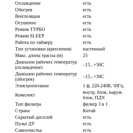
Охлаждение
есть
Обогрев
есть
Вентиляция
есть
Осушение
есть
Режим ТУРБО
есть
Режим SLEEP
есть
Работа по таймеру
есть
Тип установки (крепления)
настенный
Макс. длина трассы (м)
25
Диапазон рабочих температур
–15...+50С
(охлаждение)
Диапазон рабочих температур
–15...+30С
(обогрев)
Электропитание
1 ф, 220-240В, 50Гц.
внутр. блок, наруж.
Комплект
блок, ПДУ.
Тип фильтра
фильтр 3 в 1
Страна
Китай
Скрытый дисплей
есть
Пульт ДУ
есть
Самоочистка
есть