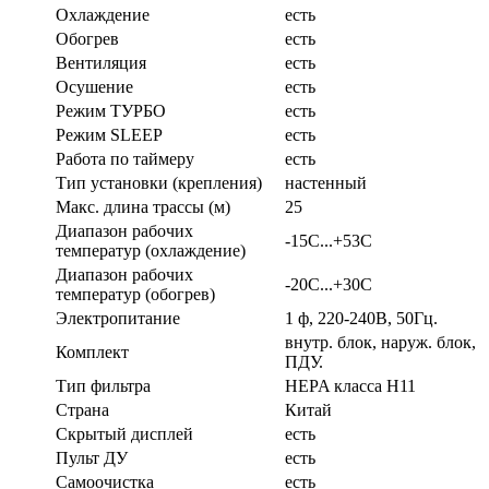
Охлаждение
есть
Обогрев
есть
Вентиляция
есть
Осушение
есть
Режим ТУРБО
есть
Режим SLEEP
есть
Работа по таймеру
есть
Тип установки (крепления)
настенный
Макс. длина трассы (м)
25
Диапазон рабочих
-15С...+53С
температур (охлаждение)
Диапазон рабочих
-20C...+30С
температур (обогрев)
Электропитание
1 ф, 220-240В, 50Гц.
внутр. блок, наруж. блок,
Комплект
ПДУ.
Тип фильтра
HEPA класса H11
Страна
Китай
Скрытый дисплей
есть
Пульт ДУ
есть
Самоочистка
есть