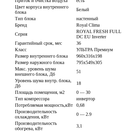
Приток и очистка воздуха
есть
Цвет корпуса внутреннего
Белый
блока
Тип блока
настенный
Бренд
Royal Clima
ROYAL FRESH FULL
Серия
DC EU Inverter
Гарантийный срок, мес
36
Класс
УЛЬТРА Премиум
Размер внутреннего блока
960х316х198
Размер наружного блока
795х549х305
Макс. уровень шума
51
внешнего блока, Дб
Уровень шума внутр. блока,
18
Дб
Площадь помещения, м2
0 — 30
Тип компрессора
инвертор
Потребляемая мощность,кВт
0,68
Производительность
0 — 2.9
охлаждения, кВт
Производительность
3,1
обогрева, кВт