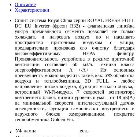
Описание
Характеристики
Сплит-система Royal Clima серии ROYAL FRESH FULL
DC EU Inverter (фреон R32) - флагманская линейка
ультра премиального сегмента позволяет не только
охлаждать и нагревать воздух, но и насыщать
пространство приточным воздухом с улицы,
предварительно производя его очистку благодаря
высокоэффективному HEPA фильтру.
Производительность устройства в режиме приточной
вентиляции составляет 60 м3/ч. Техника класса
энергоэффективности А+++/А++. Из основных
преимуществ можно выделить такие, как: УФ-обработка
воздуха и теплообменника, 3D FULL – любое
направление потока воздуха, функция мягкого обдува,
встроенный Wi-Fi-модуль, 7 скоростей вентилятора
внутреннего блока, низкий уровень шума – от 18 дБ(А)
на минимальной скорости, интеллектуальный датчик
освещенности, функция самоочистки внутреннего и
наружного блоков замораживанием, покрытие
теплообменника Golden Fin.
УФ лампа
есть