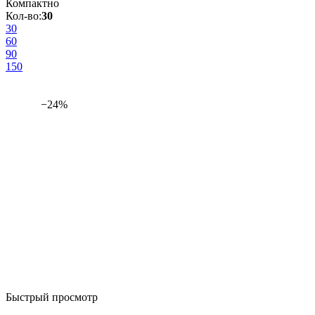
Компактно
Кол-во:
30
30
60
90
150
−24%
Быстрый просмотр