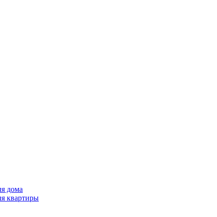
ля дома
ля квартиры