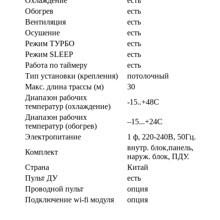
Охлаждение
есть
Обогрев
есть
Вентиляция
есть
Осушение
есть
Режим ТУРБО
есть
Режим SLEEP
есть
Работа по таймеру
есть
Тип установки (крепления)
потолочный
Макс. длина трассы (м)
30
Диапазон рабочих
-15..+48С
температур (охлаждение)
Диапазон рабочих
–15...+24С
температур (обогрев)
Электропитание
1 ф, 220-240В, 50Гц.
внутр. блок,панель,
Комплект
наруж. блок, ПДУ.
Страна
Китай
Пульт ДУ
есть
Проводной пульт
опция
Подключение wi-fi модуля
опция