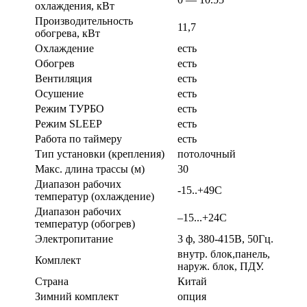
охлаждения, кВт
Производительность
11,7
обогрева, кВт
Охлаждение
есть
Обогрев
есть
Вентиляция
есть
Осушение
есть
Режим ТУРБО
есть
Режим SLEEP
есть
Работа по таймеру
есть
Тип установки (крепления)
потолочный
Макс. длина трассы (м)
30
Диапазон рабочих
-15..+49С
температур (охлаждение)
Диапазон рабочих
–15...+24С
температур (обогрев)
Электропитание
3 ф, 380-415В, 50Гц.
внутр. блок,панель,
Комплект
наруж. блок, ПДУ.
Страна
Китай
Зимний комплект
опция