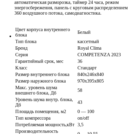
автоматическая разморозка, таймер 24 часа, режим
энергосбережения, панель с круговым распределением
360 воздушного потока, самодиагностика.
Цвет корпуса внутреннего
Белый
блока
Тип блока
кассетный
Бренд
Royal Clima
Серия
COMPETENZA 2023
Гарантийный срок, мес
36
Класс
Стандарт
Размер внутреннего блока
840х246х840
Размер наружного блока
970x395х805
Макс. уровень шума
58
внешнего блока, Дб
Уровень шума внутр. блока,
43
Дб
Площадь помещения, м2
0 — 100
Тип компрессора
on/off
Потребляемая мощность,кВт
3,5
Производительность
0 — 10.55