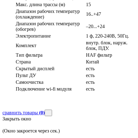
Макс. длина трассы (м)
15
Диапазон рабочих температур
16..+47
(охлаждение)
Диапазон рабочих температур
–20...+24
(обогрев)
Электропитание
1 ф, 220-240В, 50Гц.
внутр. блок, наруж.
Комплект
блок, ПДУ.
Тип фильтра
HAF фильтр
Страна
Китай
Скрытый дисплей
есть
Пульт ДУ
есть
Самоочистка
есть
Подключение wi-fi модуля
есть
сравнить товары
(0)
Закрыть окно
(Окно закроется через
сек.)