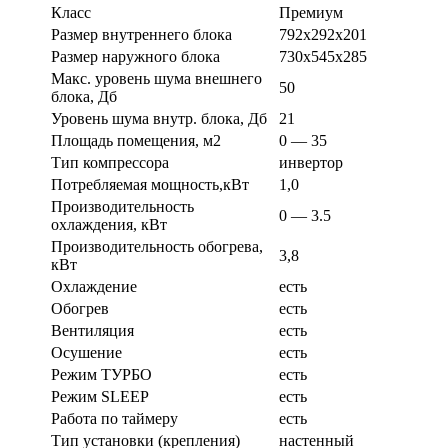
Класс
Премиум
Размер внутреннего блока
792x292x201
Размер наружного блока
730x545x285
Макс. уровень шума внешнего
50
блока, Дб
Уровень шума внутр. блока, Дб
21
Площадь помещения, м2
0 — 35
Тип компрессора
инвертор
Потребляемая мощность,кВт
1,0
Производительность
0 — 3.5
охлаждения, кВт
Производительность обогрева,
3,8
кВт
Охлаждение
есть
Обогрев
есть
Вентиляция
есть
Осушение
есть
Режим ТУРБО
есть
Режим SLEEP
есть
Работа по таймеру
есть
Тип установки (крепления)
настенный