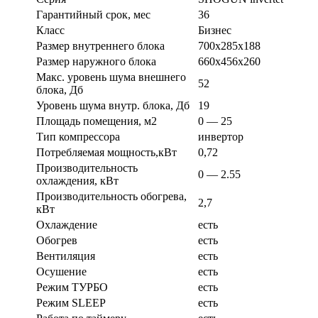
Гарантийный срок, мес
36
Класс
Бизнес
Размер внутреннего блока
700х285х188
Размер наружного блока
660х456х260
Макс. уровень шума внешнего
52
блока, Дб
Уровень шума внутр. блока, Дб
19
Площадь помещения, м2
0 — 25
Тип компрессора
инвертор
Потребляемая мощность,кВт
0,72
Производительность
0 — 2.55
охлаждения, кВт
Производительность обогрева,
2,7
кВт
Охлаждение
есть
Обогрев
есть
Вентиляция
есть
Осушение
есть
Режим ТУРБО
есть
Режим SLEEP
есть