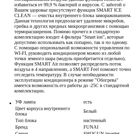
избавиться от 99,9 % бактерий и вирусов. С заботой о
Вашем здоровье присутствует функция SMART ICE
CLEAN — очистка внутреннего блока замораживанием.
Данная технология предполагает удаление микробов,
грибка и других вредных микроорганизмов с помощью
терморасширения. Помимо прочего в стандартную
комплектацию входит 4 фильтра "Smart ion", которые
допустимо использовать как попарно, так и по одному.
С помощью опциональной возможности управления по
WI-FI, руководить кондиционером можно из любой
точки земного шара (модуль приобретается отдельно).
Функция SMART Air позволяет распределить поток
воздуха в 4 направлениях, а SMART Feel поможет точно
отследить температуру. В случае необходимости
эксплуатации кондиционера в режиме "Обогрева"
имеется возможность его работы до -25С в стандартной
комплектации.
УФ лампа
есть
Цвет корпуса внутреннего
Белый
блока
Тип блока
настенный
Бренд
FUNAI
Серия
SHOGUN invertet