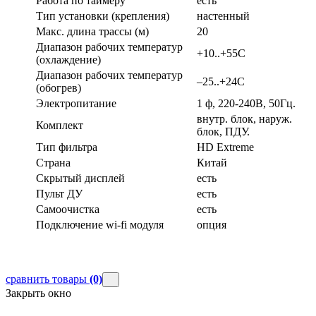
Работа по таймеру
есть
Тип установки (крепления)
настенный
Макс. длина трассы (м)
20
Диапазон рабочих температур
+10..+55С
(охлаждение)
Диапазон рабочих температур
–25..+24С
(обогрев)
Электропитание
1 ф, 220-240В, 50Гц.
внутр. блок, наруж.
Комплект
блок, ПДУ.
Тип фильтра
HD Extreme
Страна
Китай
Скрытый дисплей
есть
Пульт ДУ
есть
Самоочистка
есть
Подключение wi-fi модуля
опция
сравнить товары
(0)
Закрыть окно