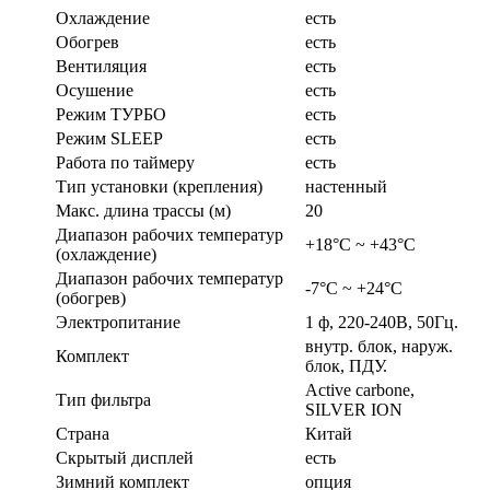
Охлаждение
есть
Обогрев
есть
Вентиляция
есть
Осушение
есть
Режим ТУРБО
есть
Режим SLEEP
есть
Работа по таймеру
есть
Тип установки (крепления)
настенный
Макс. длина трассы (м)
20
Диапазон рабочих температур
+18°С ~ +43°С
(охлаждение)
Диапазон рабочих температур
-7°С ~ +24°С
(обогрев)
Электропитание
1 ф, 220-240В, 50Гц.
внутр. блок, наруж.
Комплект
блок, ПДУ.
Active carbone,
Тип фильтра
SILVER ION
Страна
Китай
Скрытый дисплей
есть
Зимний комплект
опция