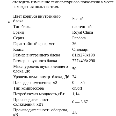
отследить изменение температурного показателя в месте
нахождения пользователя.
Цвет корпуса внутреннего
Белый
блока
Тип блока
настенный
Бренд
Royal Clima
Серия
Pandora
Гарантийный срок, мес
36
Класс
Стандарт
Размер внутреннего блока
811х278х198
Размер наружного блока
777х498х290
Макс. уровень шума внешнего
50
блока, Дб
Уровень шума внутр. блока, Дб
24
Площадь помещения, м2
0 — 35
Тип компрессора
on/off
Потребляемая мощность,кВт
1,14
Производительность
0 — 3.67
охлаждения, кВт
Производительность обогрева,
3,8
кВт