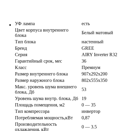
УФ лампа
есть
Цвет корпуса внутреннего
Белый матовый
блока
Тип блока
настенный
Бренд
GREE
Серия
AIRY Inverter R32
Гарантийный срок, мес
36
Класс
Премиум
Размер внутреннего блока
907х292х200
Размер наружного блока
802х555х350
Макс. уровень шума внешнего
53
блока, Дб
Уровень шума внутр. блока, Дб
19
Площадь помещения, м2
0 — 35
Тип компрессора
инвертор
Потребляемая мощность,кВт
0,87
Производительность
0 — 3.5
охлаждения, кВт