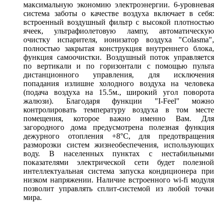
максимальную экономию электроэнергии. 6-уровневая
система заботы о качестве воздуха включает в себя:
встроенный воздушный фильтр с высокой плотностью
ячеек, ультрафиолетовую лампу, автоматическую
очистку испарителя, ионизатор воздуха "Colasma",
полностью закрытая конструкция внутреннего блока,
функция самоочистки. Воздушный поток управляется
по вертикали и по горизонтали с помощью пульта
дистанционного управления, для исключения
попадания излишне холодного воздуха на человека
(подача воздуха на 15.5м., широкий угол поворота
жалюзи). Благодаря функции "I-Feel" можно
контролировать температуру воздуха в том месте
помещения, которое важно именно Вам. Для
загородного дома предусмотрена полезная функция
дежурного отопления +8°С, для предотвращения
разморозки систем жизнеобеспечения, использующих
воду. В населенных пунктах с нестабильными
показателями электрической сети будет полезной
интеллектуальная система запуска кондиционера при
низком напряжении. Наличие встроенного wi-fi модуля
позволит управлять сплит-системой из любой точки
мира.