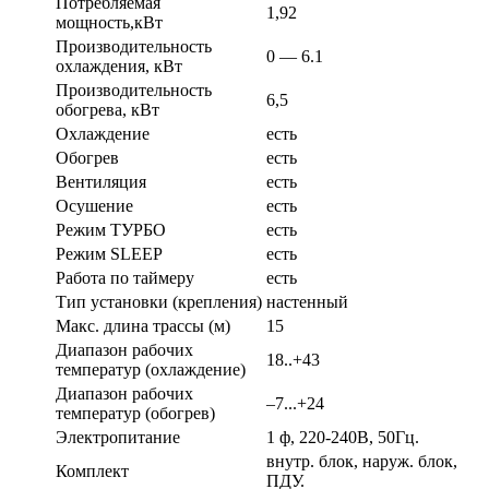
Потребляемая
1,92
мощность,кВт
Производительность
0 — 6.1
охлаждения, кВт
Производительность
6,5
обогрева, кВт
Охлаждение
есть
Обогрев
есть
Вентиляция
есть
Осушение
есть
Режим ТУРБО
есть
Режим SLEEP
есть
Работа по таймеру
есть
Тип установки (крепления)
настенный
Макс. длина трассы (м)
15
Диапазон рабочих
18..+43
температур (охлаждение)
Диапазон рабочих
–7...+24
температур (обогрев)
Электропитание
1 ф, 220-240В, 50Гц.
внутр. блок, наруж. блок,
Комплект
ПДУ.