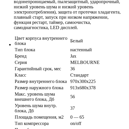
водонепроницаемый, пылезащитный, ударопрочный,
низкий уровень шума и низкий уровень
электропотребления), защита от протечки хладагента,
плавный старт, запуск при низком напряжении,
функция рестарт, таймер, самоочистка,
самодиагностика, LED дисплей.
Цвет корпуса внутреннего
Белый
блока
Тип блока
настенный
Бренд
Jax
Серия
MELBOURNE
Гарантийный срок, мес
36
Класс
Стандарт
Размер внутреннего блока
970х300х225
Размер наружного блока
913х680х378
Макс. уровень шума
56
внешнего блока, Дб
Уровень шума внутр.
37
блока, Дб
Площадь помещения, м2
0 — 65
Тип компрессора
on/off