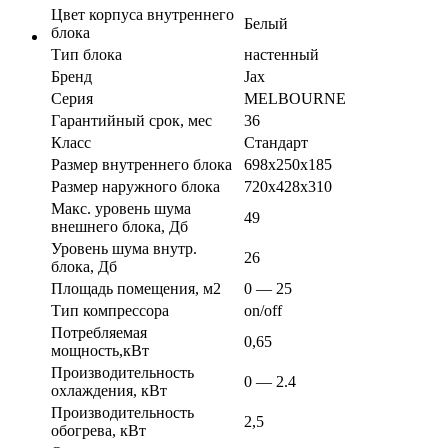
Цвет корпуса внутреннего
Белый
блока
Тип блока
настенный
Бренд
Jax
Серия
MELBOURNE
Гарантийный срок, мес
36
Класс
Стандарт
Размер внутреннего блока
698х250х185
Размер наружного блока
720х428х310
Макс. уровень шума
49
внешнего блока, Дб
Уровень шума внутр.
26
блока, Дб
Площадь помещения, м2
0 — 25
Тип компрессора
on/off
Потребляемая
0,65
мощность,кВт
Производительность
0 — 2.4
охлаждения, кВт
Производительность
2,5
обогрева, кВт