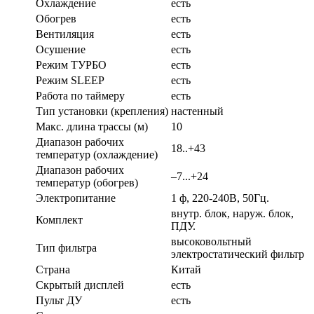
Охлаждение
есть
Обогрев
есть
Вентиляция
есть
Осушение
есть
Режим ТУРБО
есть
Режим SLEEP
есть
Работа по таймеру
есть
Тип установки (крепления)
настенный
Макс. длина трассы (м)
10
Диапазон рабочих
18..+43
температур (охлаждение)
Диапазон рабочих
–7...+24
температур (обогрев)
Электропитание
1 ф, 220-240В, 50Гц.
внутр. блок, наруж. блок,
Комплект
ПДУ.
высоковольтный
Тип фильтра
электростатический фильтр
Страна
Китай
Скрытый дисплей
есть
Пульт ДУ
есть