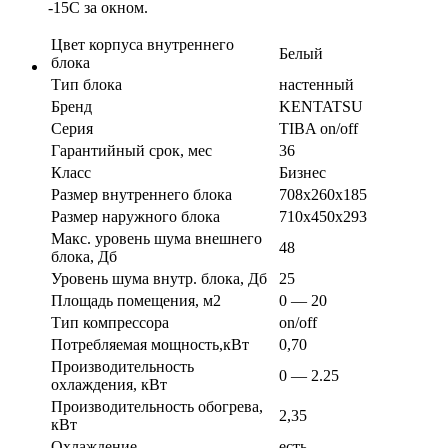
-15С за окном.
Цвет корпуса внутреннего
Белый
блока
Тип блока
настенный
Бренд
KENTATSU
Серия
TIBA on/off
Гарантийный срок, мес
36
Класс
Бизнес
Размер внутреннего блока
708х260х185
Размер наружного блока
710х450х293
Макс. уровень шума внешнего
48
блока, Дб
Уровень шума внутр. блока, Дб
25
Площадь помещения, м2
0 — 20
Тип компрессора
on/off
Потребляемая мощность,кВт
0,70
Производительность
0 — 2.25
охлаждения, кВт
Производительность обогрева,
2,35
кВт
Охлаждение
есть