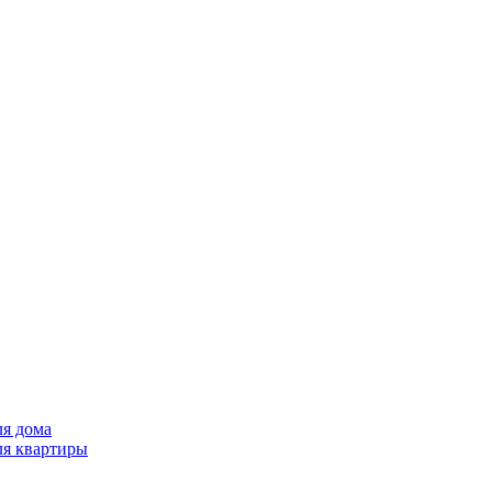
ля дома
ля квартиры