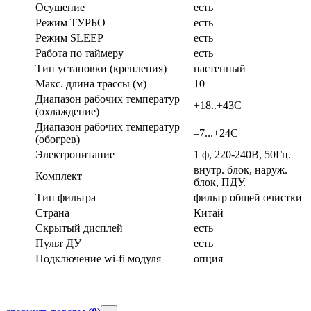
Осушение
есть
Режим ТУРБО
есть
Режим SLEEP
есть
Работа по таймеру
есть
Тип установки (крепления)
настенный
Макс. длина трассы (м)
10
Диапазон рабочих температур
+18..+43C
(охлаждение)
Диапазон рабочих температур
–7...+24C
(обогрев)
Электропитание
1 ф, 220-240В, 50Гц.
внутр. блок, наруж.
Комплект
блок, ПДУ.
Тип фильтра
фильтр общей очистки
Страна
Китай
Скрытый дисплей
есть
Пульт ДУ
есть
Подключение wi-fi модуля
опция