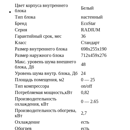
Цвет корпуса внутреннего
Белый
блока
Тип блока
настенный
Бренд
EcoStar
Серия
RADIUM
Гарантийный срок, мес
36
Класс
Стандарт
Размер внутреннего блока
698х255х190
Размер наружного блока
712х459х276
Макс. уровень шума внешнего
48
блока, Дб
Уровень шума внутр. блока, Дб
24
Площадь помещения, м2
0 — 25
Тип компрессора
on/off
Потребляемая мощность,кВт
0,82
Производительность
0 — 2.65
охлаждения, кВт
Производительность обогрева,
2,7
кВт
Охлаждение
есть
Обогрев
есть