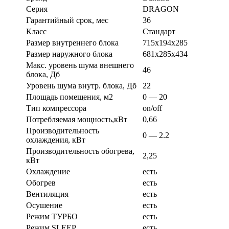
Серия
DRAGON
Гарантийный срок, мес
36
Класс
Стандарт
Размер внутреннего блока
715х194х285
Размер наружного блока
681х285х434
Макс. уровень шума внешнего
46
блока, Дб
Уровень шума внутр. блока, Дб
22
Площадь помещения, м2
0 — 20
Тип компрессора
on/off
Потребляемая мощность,кВт
0,66
Производительность
0 — 2.2
охлаждения, кВт
Производительность обогрева,
2,25
кВт
Охлаждение
есть
Обогрев
есть
Вентиляция
есть
Осушение
есть
Режим ТУРБО
есть
Режим SLEEP
есть