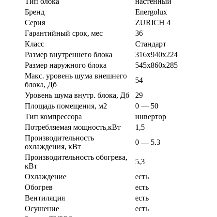
Тип блока
настенный
Бренд
Energolux
Серия
ZURICH 4
Гарантийный срок, мес
36
Класс
Стандарт
Размер внутреннего блока
316х940х224
Размер наружного блока
545х860х285
Макс. уровень шума внешнего
54
блока, Дб
Уровень шума внутр. блока, Дб
29
Площадь помещения, м2
0 — 50
Тип компрессора
инвертор
Потребляемая мощность,кВт
1,5
Производительность
0 — 5.3
охлаждения, кВт
Производительность обогрева,
5,3
кВт
Охлаждение
есть
Обогрев
есть
Вентиляция
есть
Осушение
есть