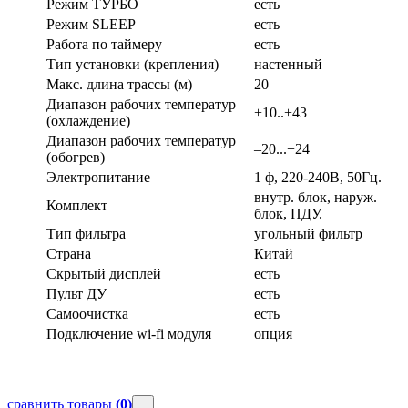
Режим ТУРБО
есть
Режим SLEEP
есть
Работа по таймеру
есть
Тип установки (крепления)
настенный
Макс. длина трассы (м)
20
Диапазон рабочих температур
+10..+43
(охлаждение)
Диапазон рабочих температур
–20...+24
(обогрев)
Электропитание
1 ф, 220-240В, 50Гц.
внутр. блок, наруж.
Комплект
блок, ПДУ.
Тип фильтра
угольный фильтр
Страна
Китай
Скрытый дисплей
есть
Пульт ДУ
есть
Самоочистка
есть
Подключение wi-fi модуля
опция
сравнить товары
(0)